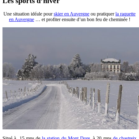
Les sports d’hiver
Une situation idéale pour
skier en Auvergne
ou pratiquer
la raquette
en Auvergne
… et profiter ensuite d’un bon feu de cheminée !
Situé à 15 mns de
la station du Mont Dore
, à 20 mns
de chastreix